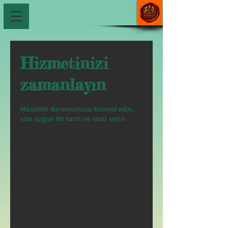
Hizmetinizi
zamanlayın
Müsaitlik durumumuzu kontrol edin,
size uygun bir tarih ve saati seçin